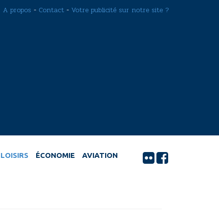
A propos
-
Contact
-
Votre publicité sur notre site ?
LOISIRS
ÉCONOMIE
AVIATION