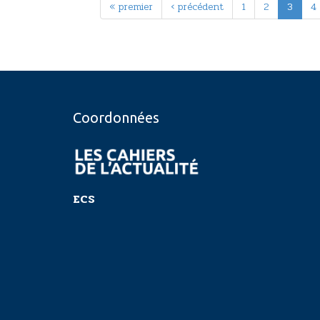
« premier
‹ précédent
1
2
3
4
Coordonnées
ECS