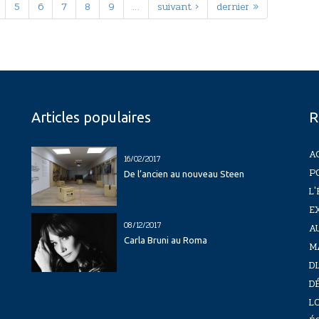
5
6
7
8
9
…
suivant ›
dernier »
Articles populaires
R
A
16/02/2017
P
De l’ancien au nouveau Steen
L'
E
08/12/2017
A
Carla Bruni au Roma
M
D
D
LO