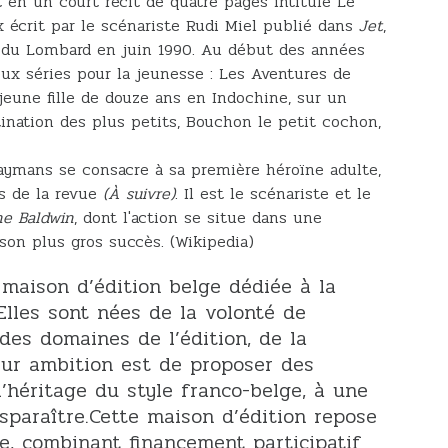
en un court récit de quatre pages intitulé Le
 écrit par le scénariste Rudi Miel publié dans
Jet
,
 du Lombard en juin 1990. Au début des années
eux séries pour la jeunesse : Les Aventures de
 jeune fille de douze ans en Indochine, sur un
ination des plus petits, Bouchon le petit cochon,
Taymans se consacre à sa première héroïne adulte,
s de la revue
(À suivre)
. Il est le scénariste et le
ne Baldwin
, dont l'action se situe dans une
 son plus gros succès. (Wikipedia)
maison d’édition belge dédiée à la
Elles sont nées de la volonté de
des domaines de l’édition, de la
Leur ambition est de proposer des
’héritage du style franco-belge, à une
paraître.Cette maison d’édition repose
, combinant financement participatif