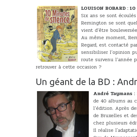
LOUISON BOBARD : 10
Six ans se sont écoulés
Remington se sont quel
vient d’être bouleversé
Au même moment, Reming
Regard, est contacté pa
sensibiliser l’opinion 
route survenu l’année p
retrouver à cette occasion ?
Un géant de la BD : And
André Taymans :
de 40 albums au 
l’édition. Après d
de Bruxelles et d
chez plusieurs édi
Il réalise l'adapt