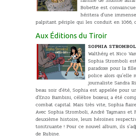
famille de Sidonie aurai
Bobette est convaincue 
héritera d'une immense
palpitant périple qui les conduit en 1066
Aux Éditions du Tiroir
SOPHIA STROMBOLI
Walthéry et Nico Van
Sophia Stromboli est
paradoxe pour la fill
police alors qu'elle 
journaliste Sandra Ri
beau soir d'été, Sophia est appelée pour 
d'Enzo Bambini, célèbre boxeur, a été com
combat capital. Mais très vite, Sophia flaire
Avec Sophia Stromboli, André Taymans et F
deuxième histoire, leurs héroïnes respect
tonitruante ! Pour ce nouvel album, ils s'a
de Rubine.