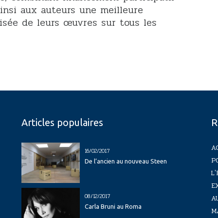
ainsi aux auteurs une meilleure
misée de leurs œuvres sur tous les
Articles populaires
R
A
16/02/2017
P
De l’ancien au nouveau Steen
L'
E
08/12/2017
A
Carla Bruni au Roma
M