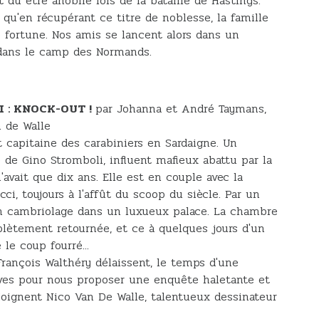
t dû être anoblie lors de la bataille de Hastings.
qu'en récupérant ce titre de noblesse, la famille
 fortune. Nos amis se lancent alors dans un
, dans le camp des Normands.
 : KNOCK-OUT !
par Johanna et André Taymans,
 de Walle
 capitaine des carabiniers en Sardaigne. Un
e de Gino Stromboli, influent mafieux abattu par la
n'avait que dix ans. Elle est en couple avec la
cci, toujours à l'affût du scoop du siècle. Par un
un cambriolage dans un luxueux palace. La chambre
plètement retournée, et ce à quelques jours d'un
 le coup fourré...
rançois Walthéry délaissent, le temps d'une
ives pour nous proposer une enquête haletante et
djoignent Nico Van De Walle, talentueux dessinateur