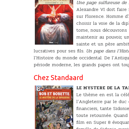
Une page sulfureuse de l’
Alexandre VI doit faire
sur Florence. Homme d'É
choisir la voie de la di
tome, nous découvrons u
maintenir au pouvoir, 
sainte et un père ambit
lucratives pour ses fils.
Un pape dans l’Hist
l’Histoire du monde occidental. De l’Antiqu
période moderne, les grands papes ont touj
Chez Standaard
LE MYSTERE DE LA TA
Le thème en est la célè
l’Angleterre par le duc
financiers, tante Sidon
toute retournée. Quand
film en Super 8 évoquan