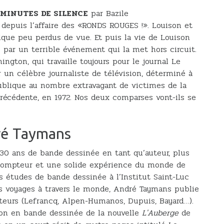
 MINUTES DE SILENCE
par Bazile
 depuis l’affaire des «RONDS ROUGES !». Louison et
que peu perdus de vue. Et puis la vie de Louison
e par un terrible événement qui la met hors circuit.
ton, qui travaille toujours pour le journal Le
r un célèbre journaliste de télévision, déterminé à
publique au nombre extravagant de victimes de la
récédente, en 1972. Nos deux comparses vont-ils se
ré Taymans
30 ans de bande dessinée en tant qu’auteur, plus
compteur et une solide expérience du monde de
es études de bande dessinée à l’Institut Saint-Luc
es voyages à travers le monde, André Taymans publie
teurs (Lefrancq, Alpen-Humanos, Dupuis, Bayard…).
ation en bande dessinée de la nouvelle
L'Auberge
de