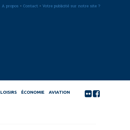
A propos
-
Contact
-
Votre publicité sur notre site ?
LOISIRS
ÉCONOMIE
AVIATION