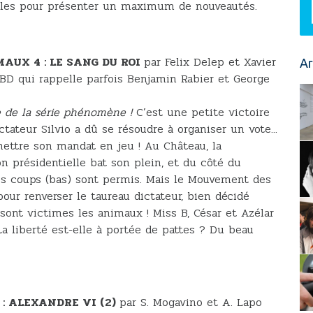
bles pour présenter un maximum de nouveautés.
AUX 4 : LE SANG DU ROI
par Felix Delep et Xavier
Ar
 BD qui rappelle parfois Benjamin Rabier et George
e de la série phénomène !
C’est une petite victoire
ctateur Silvio a dû se résoudre à organiser un vote...
ettre son mandat en jeu ! Au Château, la
n présidentielle bat son plein, et du côté du
es coups (bas) sont permis. Mais le Mouvement des
our renverser le taureau dictateur, bien décidé
 sont victimes les animaux ! Miss B, César et Azélar
 La liberté est-elle à portée de pattes ? Du beau
 : ALEXANDRE VI (2)
par S. Mogavino et A. Lapo