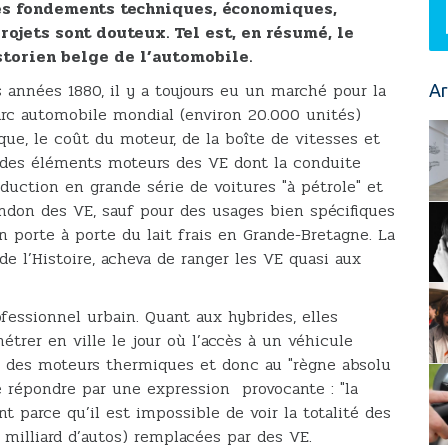
les fondements techniques, économiques,
ojets sont douteux. Tel est, en résumé, le
storien belge de l’automobile.
s années 1880, il y a toujours eu un marché pour la
Ar
parc automobile mondial (environ 20.000 unités)
oque, le coût du moteur, de la boîte de vitesses et
 des éléments moteurs des VE dont la conduite
duction en grande série de voitures "à pétrole" et
andon des VE, sauf pour des usages bien spécifiques
n porte à porte du lait frais en Grande-Bretagne. La
de l’Histoire, acheva de ranger les VE quasi aux
fessionnel urbain. Quant aux hybrides, elles
trer en ville le jour où l’accès à un véhicule
t des moteurs thermiques et donc au "règne absolu
de répondre par une expression provocante : "la
t parce qu’il est impossible de voir la totalité des
milliard d’autos) remplacées par des VE.