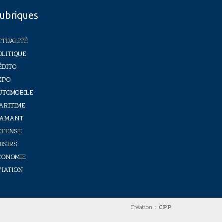
ubriques
CTUALITÉ
OLITIQUE
ÉDITO
XPO
UTOMOBILE
ARITIME
IAMANT
ÉFENSE
ISIRS
CONOMIE
VIATION
Création :
CPP