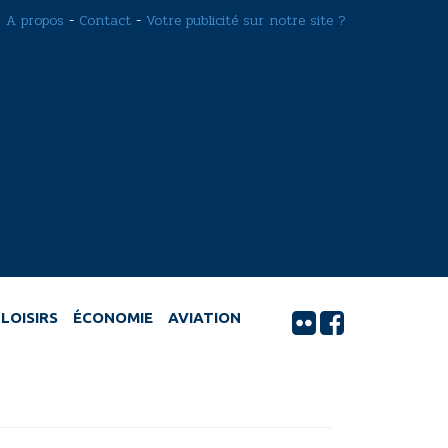
A propos
-
Contact
-
Votre publicité sur notre site ?
LOISIRS
ÉCONOMIE
AVIATION