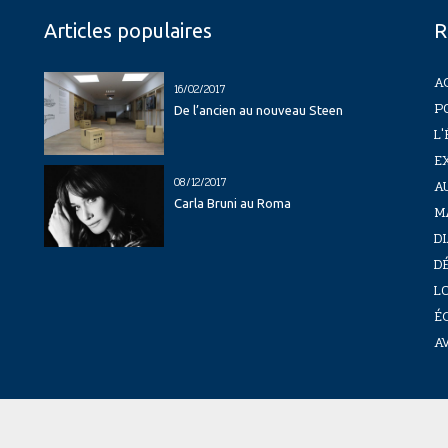
Articles populaires
R
A
16/02/2017
P
De l’ancien au nouveau Steen
L'
E
08/12/2017
A
Carla Bruni au Roma
M
D
D
LO
É
A