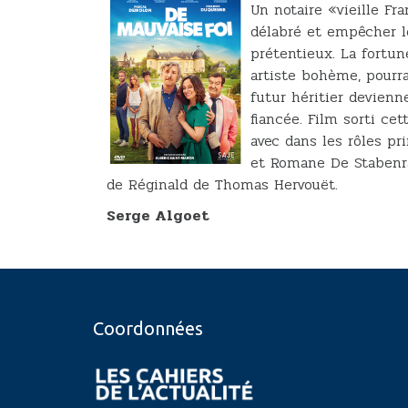
Un notaire «vieille F
délabré et empêcher l
prétentieux. La fortu
artiste bohème, pourra
futur héritier devien
fiancée. Film sorti ce
avec dans les rôles pr
et Romane De Stabenr
de Réginald de Thomas Hervouët.
Serge Algoet
Coordonnées