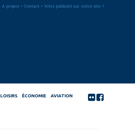
A propos
-
Contact
-
Votre publicité sur notre site ?
LOISIRS
ÉCONOMIE
AVIATION