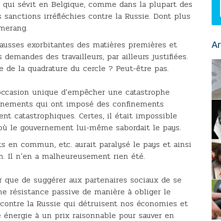
te qui sévit en Belgique, comme dans la plupart des
 sanctions irréfléchies contre la Russie. Dont plus
merang.
hausses exorbitantes des matières premières et
Ar
 demandes des travailleurs, par ailleurs justifiées.
e de la quadrature du cercle ? Peut-être pas.
 occasion unique d’empêcher une catastrophe
ernements qui ont imposé des confinements
t catastrophiques. Certes, il était impossible
où le gouvernement lui-même sabordait le pays.
ts en commun, etc. aurait paralysé le pays et ainsi
on. Il n’en a malheureusement rien été.
r que de suggérer aux partenaires sociaux de se
ne résistance passive de manière à obliger le
contre la Russie qui détruisent nos économies et
 énergie à un prix raisonnable pour sauver en