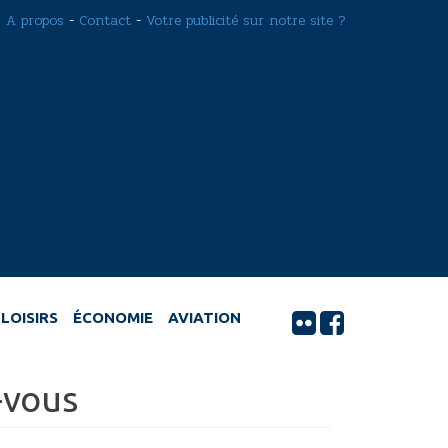
A propos
-
Contact
-
Votre publicité sur notre site ?
LOISIRS
ÉCONOMIE
AVIATION
-vous