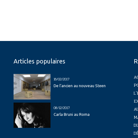
Articles populaires
R
A
16/02/2017
P
De l’ancien au nouveau Steen
L'
E
08/12/2017
A
Carla Bruni au Roma
M
D
D