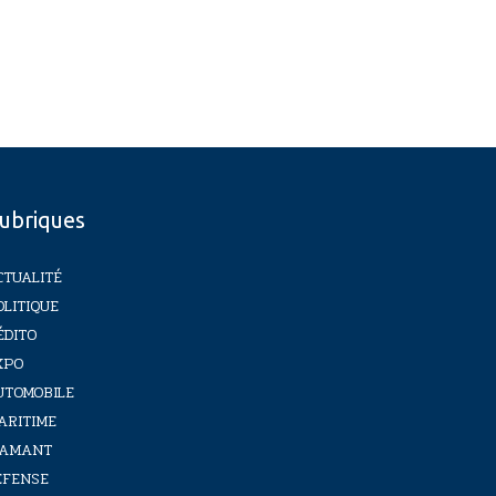
ubriques
CTUALITÉ
OLITIQUE
ÉDITO
XPO
UTOMOBILE
ARITIME
IAMANT
ÉFENSE