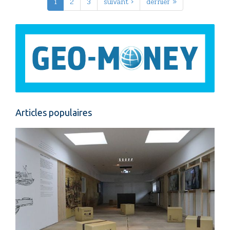
1
2
3
suivant ›
dernier »
Articles populaires