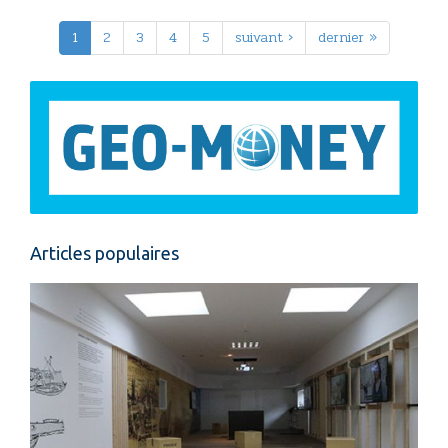
1
2
3
4
5
suivant ›
dernier »
Articles populaires