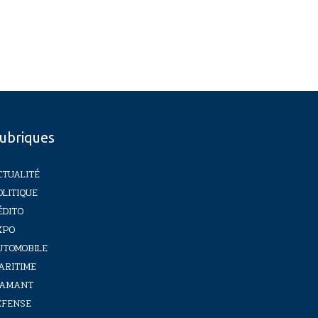
ubriques
CTUALITÉ
OLITIQUE
ÉDITO
XPO
UTOMOBILE
ARITIME
IAMANT
ÉFENSE