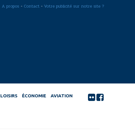
A propos
-
Contact
-
Votre publicité sur notre site ?
LOISIRS
ÉCONOMIE
AVIATION