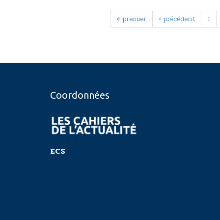
« premier
‹ précédent
1
Coordonnées
ECS