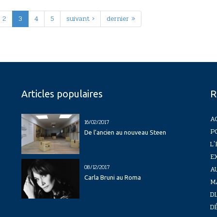
2
3
4
5
suivant ›
dernier »
Articles populaires
R
A
16/02/2017
P
De l’ancien au nouveau Steen
L'
E
08/12/2017
A
Carla Bruni au Roma
M
D
D