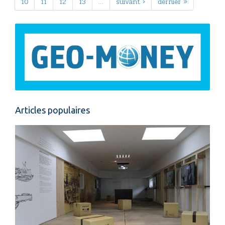
10
11
12
13
…
suivant ›
dernier »
Articles populaires