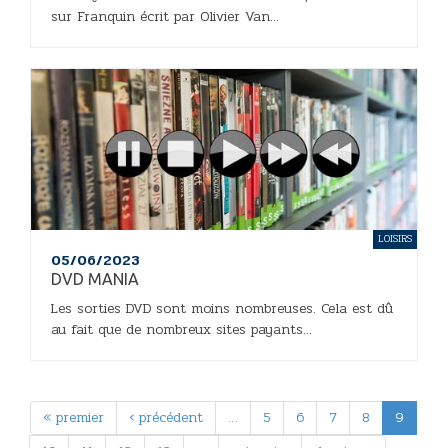
sur Franquin écrit par Olivier Van...
LOISIRS
05/06/2023
DVD MANIA
Les sorties DVD sont moins nombreuses. Cela est dû
au fait que de nombreux sites payants...
« premier
‹ précédent
…
5
6
7
8
9