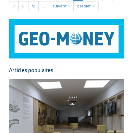
7
8
9
…
suivant ›
dernier »
Articles populaires