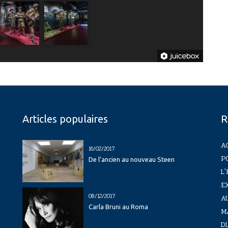
Articles populaires
R
A
16/02/2017
P
De l’ancien au nouveau Steen
L'
E
08/12/2017
A
Carla Bruni au Roma
M
D