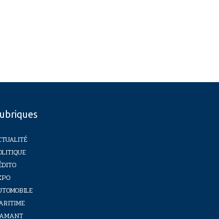
ubriques
CTUALITÉ
OLITIQUE
ÉDITO
XPO
UTOMOBILE
ARITIME
IAMANT