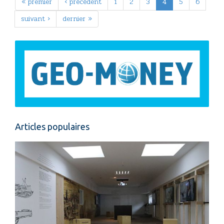
« premier
‹ précédent
1
2
3
4
5
6
suivant ›
dernier »
Articles populaires