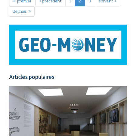
« premier
‹ précédent
1
2
3
suivant ›
dernier »
Articles populaires