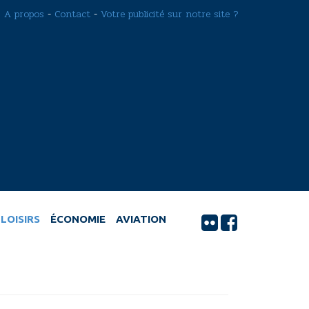
A propos
-
Contact
-
Votre publicité sur notre site ?
LOISIRS
ÉCONOMIE
AVIATION