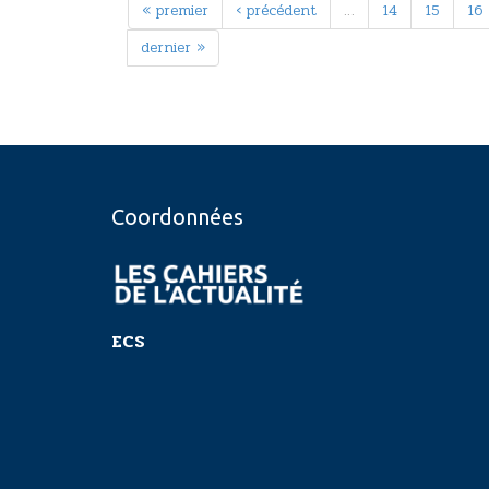
« premier
‹ précédent
…
14
15
16
dernier »
Coordonnées
ECS