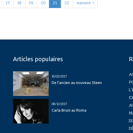
17
18
19
20
21
22
suivant ›
Articles populaires
R
A
16/02/2017
P
De l’ancien au nouveau Steen
L'
E
08/12/2017
A
Carla Bruni au Roma
M
D
D