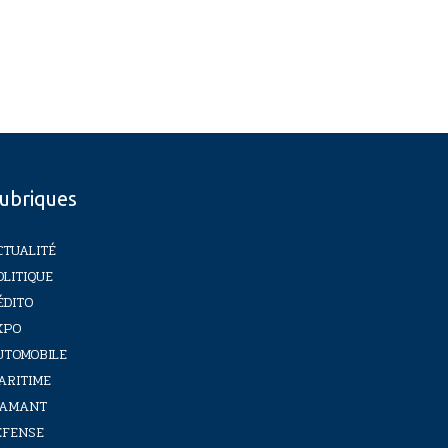
ubriques
CTUALITÉ
OLITIQUE
ÉDITO
XPO
UTOMOBILE
ARITIME
IAMANT
ÉFENSE