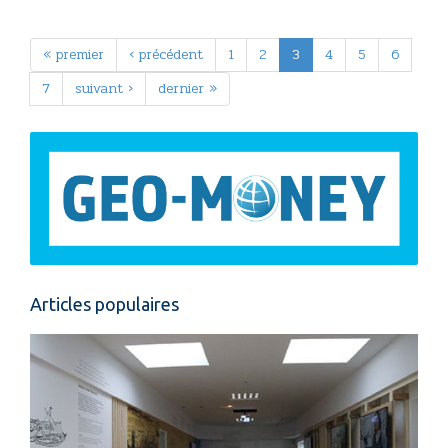
« premier
‹ précédent
1
2
3
4
5
6
7
suivant ›
dernier »
Articles populaires