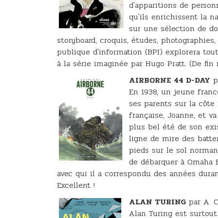
d'apparitions de personn
qu'ils enrichissent la 
sur une sélection de do
storyboard, croquis, études, photographies,
publique d'information (BPI) explorera tout
à la série imaginée par Hugo Pratt. (De fi
AIRBORNE 44 D-DAY
p
En 1938, un jeune franc
ses parents sur la côt
française, Joanne, et va
plus bel été de son exis
ligne de mire des batte
pieds sur le sol norman
de débarquer à Omaha B
avec qui il a correspondu des années duran
Excellent !
ALAN TURING
par A. Ca
Alan Turing est surtout