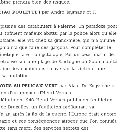
ubine prendra bien des risques.
CIAO POULETTE !
par André Taymans et F.
pitaine des carabiniers à Palerme. Un paradoxe pour
li, influent mafieux abattu par la police alors qu’elle
ibataire, elle vit chez sa grand-mère, qui n’a qu’une
Sophia n’a que faire des garçons. Pour compléter le
énétique rare : la nyctalopie. Par un beau matin de
retrouvé sur une plage de Sardaigne où Sophia a été
aine des carabiniers trouve sur la victime une
 sa mutation.
-VOUS AU PELICAN VERT
par Alain De Kuyssche et
tion d’un romand d’Henri Vernes.
débuts en 1946, Henri Vernes publia en feuilleton
de Bruxelles, un feuilleton préfigurant sa
n an après la fin de la guerre, l'Europe était encore
nazie et ses conséquences atroces que l’on connaît.
utte sans merci des services secrets des