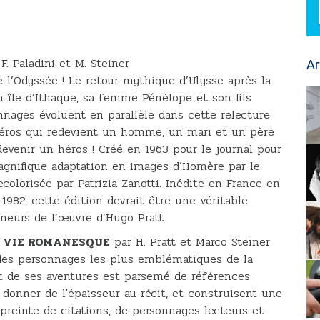
F. Paladini et M. Steiner
Ar
e l’Odyssée ! Le retour mythique d’Ulysse après la
on île d’Ithaque, sa femme Pénélope et son fils
nages évoluent en parallèle dans cette relecture
 héros qui redevient un homme, un mari et un père
enir un héros ! Créé en 1963 pour le journal pour
 magnifique adaptation en images d’Homère par le
olorisée par Patrizia Zanotti. Inédite en France en
982, cette édition devrait être une véritable
nneurs de l’œuvre d’Hugo Pratt.
E VIE ROMANESQUE
par H. Pratt et Marco Steiner
 des personnages les plus emblématiques de la
t de ses aventures est parsemé de références
t donner de l'épaisseur au récit, et construisent une
preinte de citations, de personnages lecteurs et