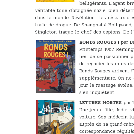
belligérants. L'agent b
véritable toile d'araignée nazie, bien déte
dans le monde. Révélation : les réseaux d'e
trafic de drogue. De Shanghai à Hollywood, 
Singleton traque le chef des espions. De l’a
RONDS ROUGES !
par Ba
Printemps 1967. Remingt
lieu de se passionner p
de regarder les murs des
Ronds Rouges arrivent !
supplémentaire. On ne c
jour, le message évolue
s’en inquiètent.
LETTRES MORTES
par T
Une jeune fille, Jodie, 
voiture. Son médecin lu
auprès de sa grand-mère
correspondance régulièr