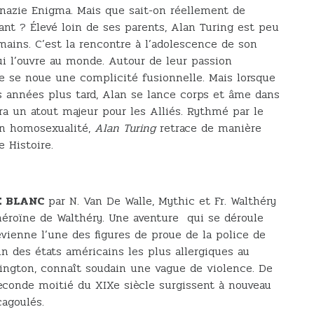
nazie Enigma. Mais que sait-on réellement de
ant ? Élevé loin de ses parents, Alan Turing est peu
ains. C’est la rencontre à l’adolescence de son
ui l’ouvre au monde. Autour de leur passion
e se noue une complicité fusionnelle. Mais lorsque
s années plus tard, Alan se lance corps et âme dans
ra un atout majeur pour les Alliés. Rythmé par le
on homosexualité,
Alan Turing
retrace de manière
 Histoire.
TE BLANC
par N. Van De Walle, Mythic et Fr. Walthéry
héroïne de Walthéry. Une aventure qui se déroule
evienne l’une des figures de proue de la police de
un des états américains les plus allergiques au
ington, connaît soudain une vague de violence. De
econde moitié du XIXe siècle surgissent à nouveau
agoulés.