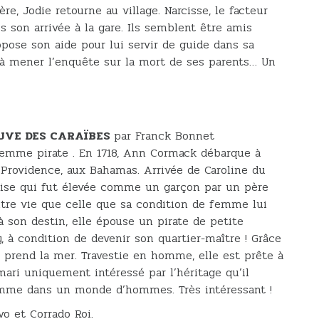
e, Jodie retourne au village. Narcisse, le facteur
dès son arrivée à la gare. Ils semblent être amis
opose son aide pour lui servir de guide dans sa
 à mener l’enquête sur la mort de ses parents… Un
OUVE DES CARAÏBES
par Franck Bonnet
 femme pirate . En 1718, Ann Cormack débarque à
w Providence, aux Bahamas. Arrivée de Caroline du
daise qui fut élevée comme un garçon par un père
utre vie que celle que sa condition de femme lui
 son destin, elle épouse un pirate de petite
 à condition de devenir son quartier-maître ! Grâce
 prend la mer. Travestie en homme, elle est prête à
ari uniquement intéressé par l’héritage qu’il
emme dans un monde d’hommes. Très intéressant !
vo et Corrado Roi.