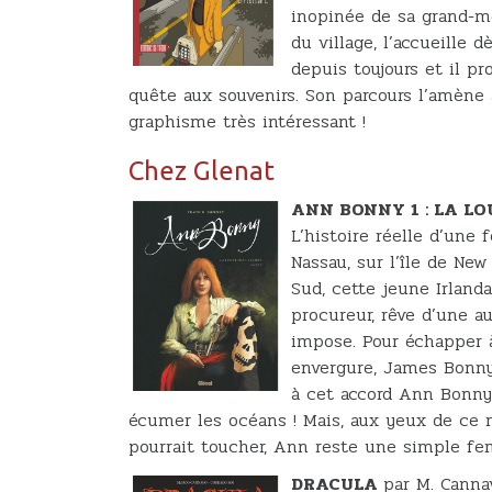
inopinée de sa grand-mèr
du village, l’accueille 
depuis toujours et il pr
quête aux souvenirs. Son parcours l’amène
graphisme très intéressant !
Chez Glenat
ANN BONNY 1 : LA L
L’histoire réelle d’une
Nassau, sur l’île de Ne
Sud, cette jeune Irlan
procureur, rêve d’une a
impose. Pour échapper à
envergure, James Bonny,
à cet accord Ann Bonny
écumer les océans ! Mais, aux yeux de ce m
pourrait toucher, Ann reste une simple f
DRACULA
par M. Canna