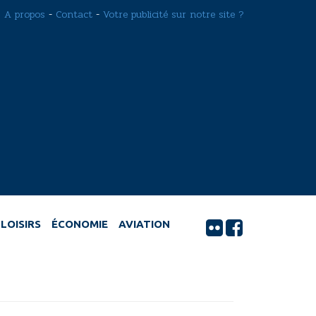
A propos
-
Contact
-
Votre publicité sur notre site ?
LOISIRS
ÉCONOMIE
AVIATION