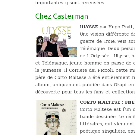
importantes y sont recensées.
Chez Casterman
ULYSSE
par Hugo Pratt, 
Une vision différente d
guerre de Troie, vers s
Télémaque. Deux person
de L’Odyssée : Ulysse,
et Télémaque, jeune homme en passe de dev
la jeunesse, Il Corriere dei Piccoli, cette
père de Corto Maltese a été entièrement rec
album, uniquement publiée dans Okapi en 1
découverte pour tous les fans et collectio
CORTO MALTESE : UN
Corto Maltese est l'un
bande dessinée. Le réci
littéraires, qui viennen
poétique singulière, em