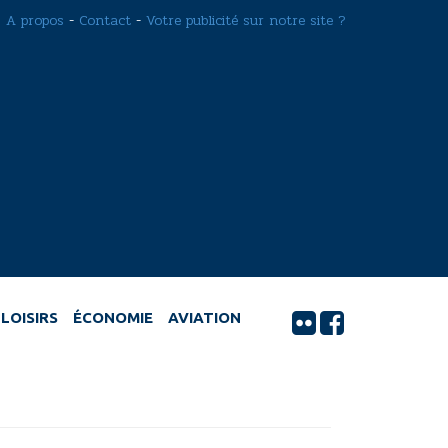
A propos
-
Contact
-
Votre publicité sur notre site ?
LOISIRS
ÉCONOMIE
AVIATION