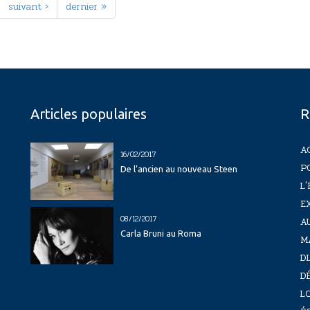
suivant ›
dernier »
Articles populaires
R
A
16/02/2017
P
De l’ancien au nouveau Steen
L'
E
08/12/2017
A
Carla Bruni au Roma
M
D
D
LO