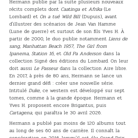
Hermann publie par la suite plusieurs nouveaux
récits complets dont
Caatinga et Afrika
(Le
Lombard) et
On a tué Wild Bill
(Dupuis), avant
d'illustrer des scénarios de Jean Van Hamme
(Lune de guerre) et surtout de son fils Yves H. À
partir de 2000, le duo publie notamment
Liens de
sang, Manhattan Beach 1957
,
The Girl from
Ipanema, Station 16
, et
Old Pa Anderson
dans la
collection Signé des éditions du Lombard. On leur
doit aussi
Le Passeur
dans la collection Aire libre.
En 2017, à près de 80 ans, Hermann se lance un
dernier grand défi : créer une nouvelle série.
Intitulé
Duke
, ce western est développé sur sept
tomes, comme à la grande époque. Hermann et
Yves H. proposent encore Brigantus, puis
Cartagena
, qui paraîtra le 30 avril 2026.
Hermann a publié pas moins de 120 albums tout
au long de ses 60 ans de carrière. Il connaît la
consécration en 2016, lorsqu'il est élu Grand Prix